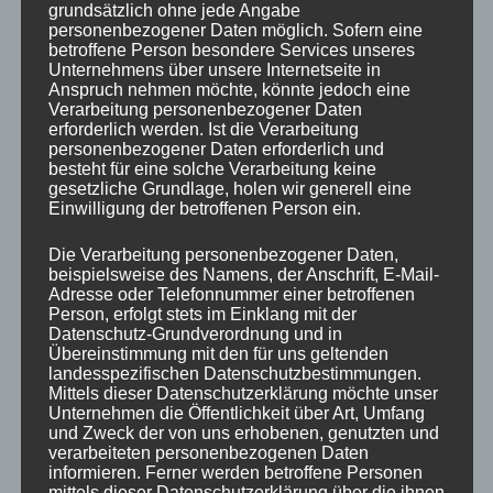
grundsätzlich ohne jede Angabe
Beitrag:
personenbezogener Daten möglich. Sofern eine
betroffene Person besondere Services unseres
Unternehmens über unsere Internetseite in
SCHREIBE EINEN KOMMENTAR
Anspruch nehmen möchte, könnte jedoch eine
Verarbeitung personenbezogener Daten
erforderlich werden. Ist die Verarbeitung
personenbezogener Daten erforderlich und
Deine E-Mail-Adresse wird nicht veröffentlicht.
besteht für eine solche Verarbeitung keine
Erforderliche Felder sind mit
*
markiert
gesetzliche Grundlage, holen wir generell eine
Einwilligung der betroffenen Person ein.
Kommentar
*
Die Verarbeitung personenbezogener Daten,
beispielsweise des Namens, der Anschrift, E-Mail-
Adresse oder Telefonnummer einer betroffenen
Person, erfolgt stets im Einklang mit der
Datenschutz-Grundverordnung und in
Übereinstimmung mit den für uns geltenden
landesspezifischen Datenschutzbestimmungen.
Mittels dieser Datenschutzerklärung möchte unser
Unternehmen die Öffentlichkeit über Art, Umfang
und Zweck der von uns erhobenen, genutzten und
verarbeiteten personenbezogenen Daten
informieren. Ferner werden betroffene Personen
mittels dieser Datenschutzerklärung über die ihnen