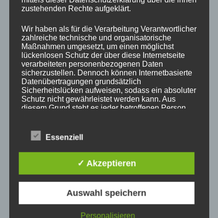
zustehenden Rechte aufgeklärt.
Name
*
Wir haben als für die Verarbeitung Verantwortlicher
zahlreiche technische und organisatorische
Maßnahmen umgesetzt, um einen möglichst
lückenlosen Schutz der über diese Internetseite
E-Mail-Adresse
*
verarbeiteten personenbezogenen Daten
sicherzustellen. Dennoch können Internetbasierte
Datenübertragungen grundsätzlich
Sicherheitslücken aufweisen, sodass ein absoluter
Website
Schutz nicht gewährleistet werden kann. Aus
diesem Grund steht es jeder betroffenen Person
frei, personenbezogene Daten auch auf
alternativen Wegen, beispielsweise telefonisch, an
uns zu übermitteln.
Essenziell
Name, E-Mail-Adresse und Website in diesem
Browser für meinen nächsten Kommentar speichern.
Begriffsbestimmungen
✓ Akzeptieren
Die Datenschutzerklärung beruht auf den
Begrifflichkeiten, die durch den Europäischen
Auswahl speichern
Richtlinien- und Verordnungsgeber beim Erlass
der Datenschutz-Grundverordnung (DS-GVO)
verwendet wurden. Unsere Datenschutzerklärung
Personalisieren