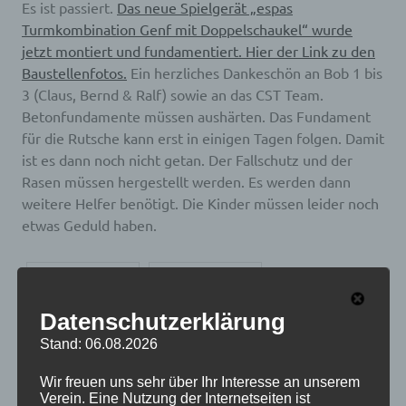
Es ist passiert.
Das neue Spielgerät „espas
Turmkombination Genf mit Doppelschaukel“ wurde
jetzt montiert und fundamentiert. Hier der Link zu den
Baustellenfotos.
Ein herzliches Dankeschön an Bob 1 bis
3 (Claus, Bernd & Ralf) sowie an das CST Team.
Betonfundamente müssen aushärten. Das Fundament
für die Rutsche kann erst in einigen Tagen folgen. Damit
ist es dann noch nicht getan. Der Fallschutz und der
Rasen müssen hergestellt werden. Es werden dann
weitere Helfer benötigt. Die Kinder müssen leider noch
etwas Geduld haben.
twittern
teilen
Datenschutzerklärung
teilen
Stand: 06.08.2026
Vorheriger
Beitragsnavigation
Halbzeitergebnisse unserer Mannschaften
Wir freuen uns sehr über Ihr Interesse an unserem
Beitrag:
Nächster
TVRP Vereinspokal 2023
Verein. Eine Nutzung der Internetseiten ist