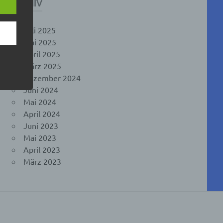
ARCHIV
ise
Juli 2025
Mai 2025
April 2025
März 2025
 den
Dezember 2024
e
Juni 2024
nsere
Mai 2024
 Um
April 2024
Juni 2023
Mai 2023
April 2023
März 2023
e