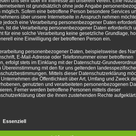
reuen uns sehr über Ihr Interesse an unserem Verein. Eine Nutz
nternetseiten ist grundsätzlich ohne jede Angabe personenbezo
 möglich. Sofern eine betroffene Person besondere Services u
nehmens über unsere Internetseite in Anspruch nehmen möchte
e jedoch eine Verarbeitung personenbezogener Daten erforderl
n. Ist die Verarbeitung personenbezogener Daten erforderlich 
ht für eine solche Verarbeitung keine gesetzliche Grundlage, ho
enerell eine Einwilligung der betroffenen Person ein.
erarbeitung personenbezogener Daten, beispielsweise des Na
nschrift, E-Mail-Adresse oder Telefonnummer einer betroffenen
n, erfolgt stets im Einklang mit der Datenschutz-Grundverordnu
n Übereinstimmung mit den für uns geltenden landesspezifisch
schutzbestimmungen. Mittels dieser Datenschutzerklärung mö
ach:
 Unternehmen die Öffentlichkeit über Art, Umfang und Zweck de
rhobenen, genutzten und verarbeiteten personenbezogenen Da
mieren. Ferner werden betroffene Personen mittels dieser
schutzerklärung über die ihnen zustehenden Rechte aufgeklärt
aben als für die Verarbeitung Verantwortlicher zahlreiche techn
rganisatorische Maßnahmen umgesetzt, um einen möglichst
nlosen Schutz der über diese Internetseite verarbeiteten
Essenziell
nenbezogenen Daten sicherzustellen. Dennoch können
netbasierte Datenübertragungen grundsätzlich Sicherheitslücke
isen, sodass ein absoluter Schutz nicht gewährleistet werden k