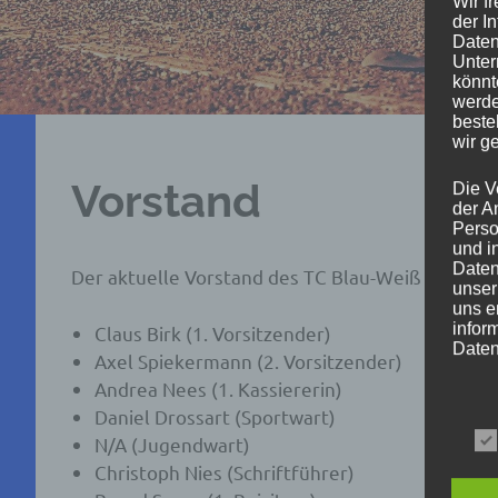
Wir f
der I
Daten
Unter
könnt
werde
beste
wir g
Vorstand
Die V
der A
Perso
und i
Daten
Der aktuelle Vorstand des TC Blau-Weiß Herschb
unser
uns e
infor
Claus Birk (1. Vorsitzender)
Daten
Axel Spiekermann (2. Vorsitzender)
Andrea Nees (1. Kassiererin)
Wir h
Daniel Drossart (Sportwart)
und o
lücke
N/A (Jugendwart)
perso
Christoph Nies (Schriftführer)
Inter
aufwe