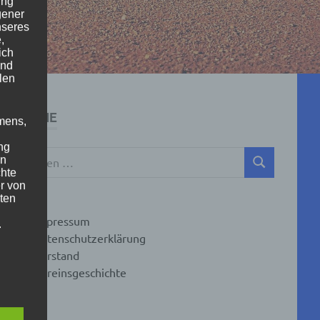
ung
gener
nseres
,
ich
und
len
SUCHE
mens,
ng
Suchen
en
SUCHEN
nach:
chte
r von
ten
Impressum
.
Datenschutzerklärung
Vorstand
ische
Vereinsgeschichte
n
ann.