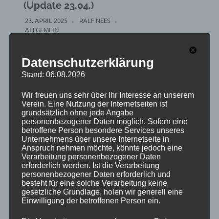
(Update 23.04.)
23. APRIL 2025
RALF NEES
ALLGEMEIN
Hier die NEWS und Updates
Datenschutzerklärung
zum Schleifchenturnier 2025:
Stand: 06.08.2026
Die Turnierleitung hat Daniel
Drossart übernommen.
Wir freuen uns sehr über Ihr Interesse an unserem
Unterstützung ist willkommen!
Verein. Eine Nutzung der Internetseiten ist
Zugang zum WhatsApp[…]
grundsätzlich ohne jede Angabe
personenbezogener Daten möglich. Sofern eine
betroffene Person besondere Services unseres
WEITERLESEN
Unternehmens über unsere Internetseite in
Anspruch nehmen möchte, könnte jedoch eine
Verarbeitung personenbezogener Daten
erforderlich werden. Ist die Verarbeitung
Saisonbeginn 2025
personenbezogener Daten erforderlich und
(Update)
besteht für eine solche Verarbeitung keine
gesetzliche Grundlage, holen wir generell eine
23. APRIL 2025
RALF NEES
Einwilligung der betroffenen Person ein.
ALLGEMEIN