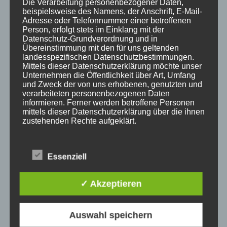
Die Verarbeitung personenbezogener Daten,
Zum aktuellen Stand (Update
beispielsweise des Namens, der Anschrift, E-Mail-
Adresse oder Telefonnummer einer betroffenen
19. Mai 2025) sind alle Plätze
Person, erfolgt stets im Einklang mit der
vom Vorstand für den
Datenschutz-Grundverordnung und in
Spielbetrieb freigegeben! Die
Übereinstimmung mit den für uns geltenden
landesspezifischen Datenschutzbestimmungen.
Qualität unserer Plätze[…]
Mittels dieser Datenschutzerklärung möchte unser
Unternehmen die Öffentlichkeit über Art, Umfang
WEITERLESEN
und Zweck der von uns erhobenen, genutzten und
verarbeiteten personenbezogenen Daten
informieren. Ferner werden betroffene Personen
mittels dieser Datenschutzerklärung über die ihnen
zustehenden Rechte aufgeklärt.
SUCHE
Wir haben als für die Verarbeitung Verantwortlicher
zahlreiche technische und organisatorische
Essenziell
Maßnahmen umgesetzt, um einen möglichst
Suchen
lückenlosen Schutz der über diese Internetseite
SUCHEN
nach:
verarbeiteten personenbezogenen Daten
✓ Akzeptieren
sicherzustellen. Dennoch können Internetbasierte
Datenübertragungen grundsätzlich
Sicherheitslücken aufweisen, sodass ein absoluter
Impressum
Auswahl speichern
Schutz nicht gewährleistet werden kann. Aus
Datenschutzerklärung
diesem Grund steht es jeder betroffenen Person