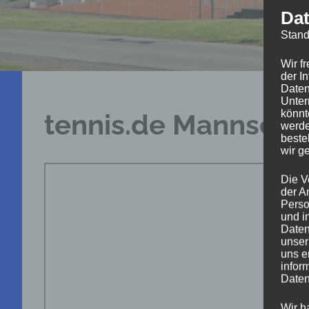
Dat
Stand
Wir f
der I
Daten
Unter
könnt
tennis.de Mannscha
werde
beste
wir g
Die V
der A
Perso
und i
Daten
unser
uns e
infor
Daten
Wir h