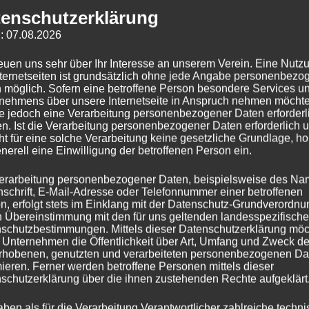
enschutzerklärung
: 07.08.2026
reuen uns sehr über Ihr Interesse an unserem Verein. Eine Nutz
nternetseiten ist grundsätzlich ohne jede Angabe personenbezo
 möglich. Sofern eine betroffene Person besondere Services u
nehmens über unsere Internetseite in Anspruch nehmen möchte
e jedoch eine Verarbeitung personenbezogener Daten erforderl
ftswidget
n. Ist die Verarbeitung personenbezogener Daten erforderlich 
ht für eine solche Verarbeitung keine gesetzliche Grundlage, ho
enerell eine Einwilligung der betroffenen Person ein.
erarbeitung personenbezogener Daten, beispielsweise des Na
nschrift, E-Mail-Adresse oder Telefonnummer einer betroffenen
n, erfolgt stets im Einklang mit der Datenschutz-Grundverordnu
n Übereinstimmung mit den für uns geltenden landesspezifisch
schutzbestimmungen. Mittels dieser Datenschutzerklärung mö
 Unternehmen die Öffentlichkeit über Art, Umfang und Zweck de
rhobenen, genutzten und verarbeiteten personenbezogenen Da
mieren. Ferner werden betroffene Personen mittels dieser
schutzerklärung über die ihnen zustehenden Rechte aufgeklärt
aben als für die Verarbeitung Verantwortlicher zahlreiche techn