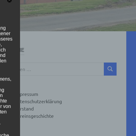
ung
gener
nseres
,
SUCHE
ich
und
len
Suchen
SUCHEN
nach:
mens,
ng
Impressum
en
Datenschutzerklärung
chte
r von
Vorstand
ten
Vereinsgeschichte
.
ische