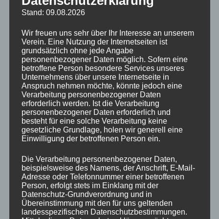
Datenschutzerklärung
Platzbau Update 2
Stand: 09.08.2026
19. APRIL 2023
RALF NEES
ALLGEMEIN
Wir freuen uns sehr über Ihr Interesse an unserem
Verein. Eine Nutzung der Internetseiten ist
grundsätzlich ohne jede Angabe
Das erste VORSICHTIGE
personenbezogener Daten möglich. Sofern eine
Längswalzen hat dem Platz 1
betroffene Person besondere Services unseres
gut getan! Jetzt warten Platz 2
Unternehmens über unsere Internetseite in
Anspruch nehmen möchte, könnte jedoch eine
und 3 auf freiwillige
Verarbeitung personenbezogener Daten
VORSICHTIGE Längswalzer.[…]
erforderlich werden. Ist die Verarbeitung
personenbezogener Daten erforderlich und
WEITERLESEN
besteht für eine solche Verarbeitung keine
gesetzliche Grundlage, holen wir generell eine
Einwilligung der betroffenen Person ein.
Die Verarbeitung personenbezogener Daten,
beispielsweise des Namens, der Anschrift, E-Mail-
SUCHE
Adresse oder Telefonnummer einer betroffenen
Person, erfolgt stets im Einklang mit der
Datenschutz-Grundverordnung und in
Suchen
Übereinstimmung mit den für uns geltenden
SUCHEN
nach:
landesspezifischen Datenschutzbestimmungen.